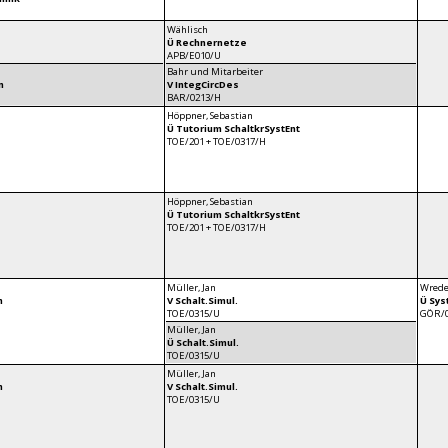
Wählisch
Ü Rechnernetze
APB/E010/U
Bahr und Mitarbeiter
n
V IntegCircDes
BAR/0213/H
Höppner, Sebastian
Ü Tutorium SchaltkrSystEnt
TOE/201 + TOE/0317/H
Höppner, Sebastian
Ü Tutorium SchaltkrSystEnt
TOE/201 + TOE/0317/H
Müller, Jan
Wrede
n
V Schalt.Simul.
Ü Sys
TOE/0315/U
GÖR/0
Müller, Jan
Ü Schalt.Simul.
TOE/0315/U
Müller, Jan
n
V Schalt.Simul.
TOE/0315/U