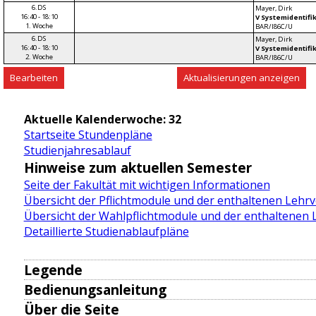
6.DS
Mayer, Dirk
16:40 - 18:10
V Systemidentifi
1. Woche
BAR/I86C/U
6.DS
Mayer, Dirk
16:40 - 18:10
V Systemidentifi
2. Woche
BAR/I86C/U
Aktuelle Kalenderwoche: 32
Startseite Stundenpläne
Studienjahresablauf
Hinweise zum aktuellen Semester
Seite der Fakultät mit wichtigen Informationen
Übersicht der Pflichtmodule und der enthaltenen Lehr
Übersicht der Wahlpflichtmodule und der enthaltenen
Detaillierte Studienablaufpläne
Legende
Semesterzeiten
Bedienungsanleitung
Studienjahresablauplan der TUD
Auf der Startseite sind die Seminargruppen d
Über die Seite