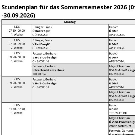
Stundenplan für das Sommersemester 2026 (0
-30.09.2026)
Montag
1.DS
Ellinger, Frank
Habich
07:30 - 09:00
Ü RadFreqIC
Ü DMF
1. Woche
GÖR/0226/H
APB/E006/U
1.DS
Ellinger, Frank
Habich
07:30 - 09:00
V RadFreqIC
Ü DMF
2. Woche
GÖR/0226/H
APB/E006/U
2.DS
Fettweis, Gerhard
Habich
09:20 - 10:50
V H-/S-Codesign
Ü DMF
1. Woche
CHE/0091/H
APB/E001/U
Fettweis, Gerhard
Mayr, Christian
Ü Nachrichtentechnik
V VLSI-ProcDesig
TOE/0317/H
BAR/0205/H
2.DS
Fettweis, Gerhard
Habich
09:20 - 10:50
V H-/S-Codesign
Ü DMF
2. Woche
CHE/0091/H
APB/E001/U
Mayr, Christian
V VLSI-ProcDesig
BAR/0205/H
3.DS
Habich
11:10 - 12:40
V DMF
1. Woche
TRE/MATH/H
Mayr, Christian
Ü VLSI-ProcDesig
vereinbarter Ort
Fettweis, Gerhard
Ü Nachrichtentec