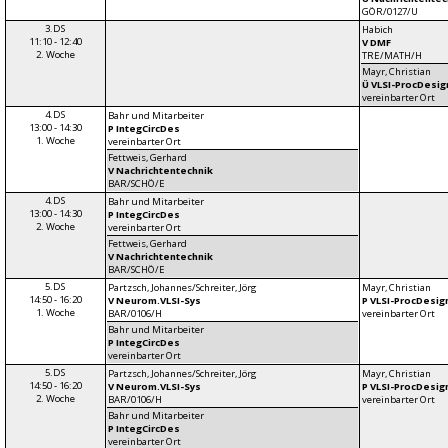
GÖR/0127/U
3.DS
Habich
11:10 - 12:40
V DMF
2. Woche
TRE/MATH/H
Mayr, Christian
Ü VLSI-ProcDesig
vereinbarter Ort
4.DS
Bahr und Mitarbeiter
13:00 - 14:30
P IntegCircDes
1. Woche
vereinbarter Ort
Fettweis, Gerhard
V Nachrichtentechnik
BAR/SCHÖ/E
4.DS
Bahr und Mitarbeiter
13:00 - 14:30
P IntegCircDes
2. Woche
vereinbarter Ort
Fettweis, Gerhard
V Nachrichtentechnik
BAR/SCHÖ/E
5.DS
Partzsch, Johannes/Schreiter, Jörg
Mayr, Christian
14:50 - 16:20
V Neurom.VLSI-Sys
P VLSI-ProcDesig
1. Woche
BAR/0106/H
vereinbarter Ort
Bahr und Mitarbeiter
P IntegCircDes
vereinbarter Ort
5.DS
Partzsch, Johannes/Schreiter, Jörg
Mayr, Christian
14:50 - 16:20
V Neurom.VLSI-Sys
P VLSI-ProcDesig
2. Woche
BAR/0106/H
vereinbarter Ort
Bahr und Mitarbeiter
P IntegCircDes
vereinbarter Ort