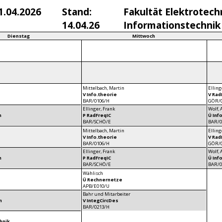
1.04.2026
Stand:
Fakultät Elektrotech
14.04.26
Informationstechnik
Dienstag
Mittwoch
Mittelbach, Martin
Elling
V Info.theorie
V Rad
BAR/0106/H
GÖR/0
Ellinger, Frank
Wolf, 
n
P RadFreqIC
Ü Inf
BAR/SCHÖ/E
BAR/0
Mittelbach, Martin
Elling
V Info.theorie
V Rad
BAR/0106/H
GÖR/0
Ellinger, Frank
Wolf, 
n
P RadFreqIC
Ü Inf
BAR/SCHÖ/E
BAR/0
Wählisch
Ü Rechnernetze
APB/E010/U
Bahr und Mitarbeiter
n
V IntegCircDes
BAR/0213/H
hnik