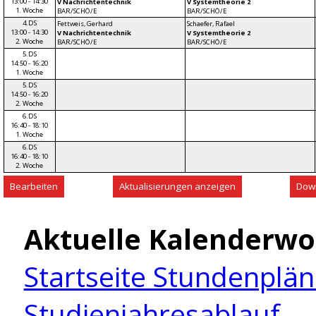
13:00 - 14:30
V Nachrichtentechnik
V Systemtheorie 2
1. Woche
BAR/SCHÖ/E
BAR/SCHÖ/E
4.DS
Fettweis, Gerhard
Schaefer, Rafael
13:00 - 14:30
V Nachrichtentechnik
V Systemtheorie 2
2. Woche
BAR/SCHÖ/E
BAR/SCHÖ/E
5.DS
14:50 - 16:20
1. Woche
5.DS
14:50 - 16:20
2. Woche
6.DS
16:40 - 18:10
1. Woche
6.DS
16:40 - 18:10
2. Woche
Aktuelle Kalenderwo
Startseite Stundenplä
Studienjahresablauf