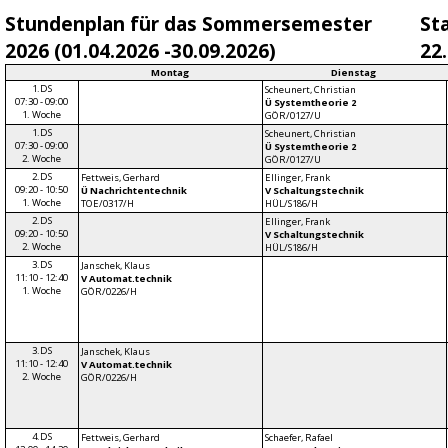
Stundenplan für das Sommersemester
St
2026 (01.04.2026 -30.09.2026)
22
Montag
Dienstag
1.DS
Scheunert, Christian
07:30 - 09:00
Ü Systemtheorie 2
1. Woche
GÖR/0127/U
1.DS
Scheunert, Christian
07:30 - 09:00
Ü Systemtheorie 2
2. Woche
GÖR/0127/U
2.DS
Fettweis, Gerhard
Ellinger, Frank
09:20 - 10:50
Ü Nachrichtentechnik
V Schaltungstechnik
1. Woche
TOE/0317/H
HÜL/S186/H
2.DS
Ellinger, Frank
09:20 - 10:50
V Schaltungstechnik
2. Woche
HÜL/S186/H
3.DS
Janschek, Klaus
11:10 - 12:40
V Automat.technik
1. Woche
GÖR/0226/H
3.DS
Janschek, Klaus
11:10 - 12:40
V Automat.technik
2. Woche
GÖR/0226/H
4.DS
Fettweis, Gerhard
Schaefer, Rafael