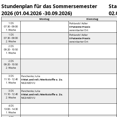
Stundenplan für das Sommersemester
Sta
2026 (01.04.2026 -30.09.2026)
02.
Montag
Dienstag
1.DS
Pohlandt/ Adler
07:30 - 09:00
V Patente Praxis
1. Woche
vereinbarter Ort
1.DS
Pohlandt/ Adler
07:30 - 09:00
V Patente Praxis
2. Woche
vereinbarter Ort
2.DS
09:20 - 10:50
1. Woche
2.DS
09:20 - 10:50
2. Woche
3.DS
Panchenko, Iulia
11:10 - 12:40
V Mat.and reli./Werkstoffe u. Zu.
1. Woche
N63/A001/U
3.DS
Panchenko, Iulia
11:10 - 12:40
V Mat.and reli./Werkstoffe u. Zu.
2. Woche
N63/A001/U
4.DS
13:00 - 14:30
1. Woche