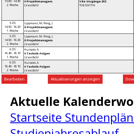
13:00 - 14:30
V Projektmanagem.
V Be.Vorgänge.EES
2. Woche
LV entfällt!
TOE/0317/H
5.DS
Lippmann, M./Feng, J.
14:50 - 16:20
Ü Projektmanagem.
1. Woche
LV entfällt!
5.DS
Lippmann, M./Feng, J.
14:50 - 16:20
Ü Projektmanagem.
2. Woche
LV entfällt!
6.DS
Hurtado, A.
16:40 - 18:10
V Technik-Folgen
1. Woche
LV entfällt!
6.DS
Hurtado, A.
16:40 - 18:10
V Technik-Folgen
2. Woche
LV entfällt!
Aktuelle Kalenderwo
Startseite Stundenplä
Studienjahresablauf