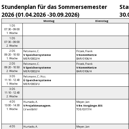
Stundenplan für das Sommersemester
Sta
2026 (01.04.2026 -30.09.2026)
30.
Montag
Dienstag
1.DS
07:30 - 09:00
1. Woche
1.DS
07:30 - 09:00
2. Woche
2.DS
Felsmann, C.
Fitzek, Frank
09:20 - 10:50
V Speichersysteme
V KommNetze
1. Woche
MER/0002/H
BAR/0106/H
2.DS
Felsmann, C.
Fitzek, Frank
09:20 - 10:50
V Speichersysteme
V KommNetze
2. Woche
MER/0002/H
BAR/0106/H
3.DS
Felsmann, C./Ass.
11:10 - 12:40
Ü Speichersysteme
1. Woche
MER/0003/U
3.DS
11:10 - 12:40
2. Woche
4.DS
Hurtado, A.
Meyer, Jan
13:00 - 14:30
V Projektmanagem.
V Be.Vorgänge.EES
1. Woche
LV entfällt!
TOE/0317/H
4.DS
Hurtado, A.
Meyer, Jan